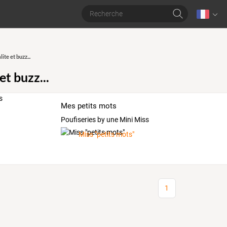
ite et buzz...
et buzz...
Mes petits mots
Poufiseries by une Mini Miss
Miss "petits mots"
1