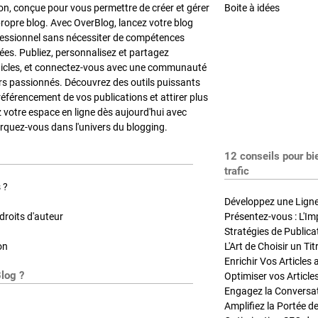
on, conçue pour vous permettre de créer et gérer
Boite à idées
propre blog. Avec OverBlog, lancez votre blog
fessionnel sans nécessiter de compétences
es. Publiez, personnalisez et partagez
ticles, et connectez-vous avec une communauté
rs passionnés. Découvrez des outils puissants
référencement de vos publications et attirer plus
z votre espace en ligne dès aujourd'hui avec
quez-vous dans l'univers du blogging.
12 conseils pour bi
trafic
 ?
Développez une Ligne 
roits d'auteur
Présentez-vous : L'Im
on
L'Art de Choisir un Ti
Blog ?
Optimiser vos Article
Engagez la Conversati
Amplifiez la Portée de