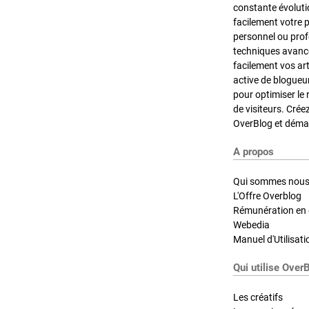
constante évoluti
facilement votre 
personnel ou pro
techniques avancé
facilement vos ar
active de blogueu
pour optimiser le 
de visiteurs. Crée
OverBlog et démar
A propos
Qui sommes nous
L'Offre Overblog
Rémunération en d
Webedia
Manuel d'Utilisati
Qui utilise Over
Les créatifs