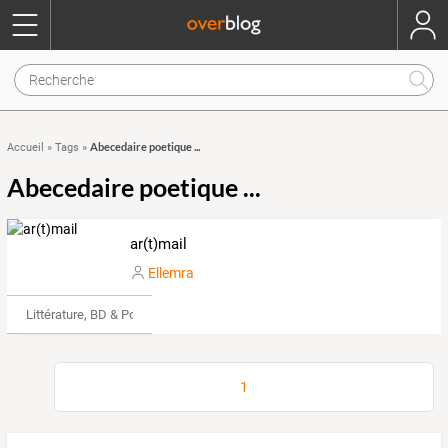
Abecedaire poetique ...
Accueil
»
Tags
»
Abecedaire poetique ...
ar(t)mail
Ellemra
Littérature, BD & Poésie
1