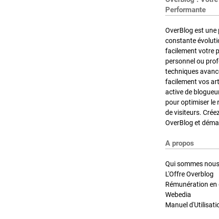
Performante
OverBlog est une 
constante évoluti
facilement votre 
personnel ou pro
techniques avancé
facilement vos ar
active de blogueu
pour optimiser le 
de visiteurs. Crée
OverBlog et démar
A propos
Qui sommes nous
L'Offre Overblog
Rémunération en d
Webedia
Manuel d'Utilisati