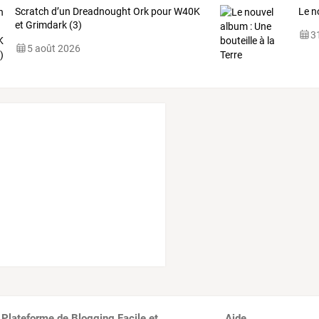
Scratch d’un Dreadnought Ork pour W40K
Le n
et Grimdark (3)
31
5 août 2026
 Plateforme de Blogging Facile et
Aide