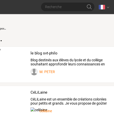
os...
.
le blog svt-philo
Blog destinés aux élèves du lycée et du collège
souhaitant approfondir leurs connaissances en
svt
M. PETER
CéLiLaine
CéLiLaine
est
un
ensemble
de
créations
colorées
pour
petits
et
grands.
Je
vous
propose
de
goûter
aux
…
celilaine