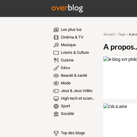
Les plus lus
A prop
Accueil
»
Tags
»
Cinéma & TV
A propos..
Musique
Loisirs & Culture
Cuisine
Déco
Beauté & santé
Mode
Jeux & Jeux Vidéo
High-tech et sciences
Sport
Société
Top des blogs