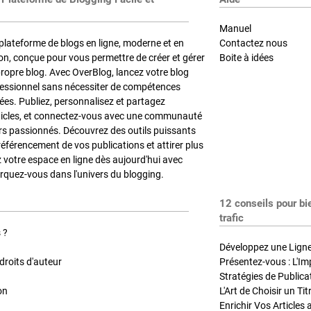
Manuel
plateforme de blogs en ligne, moderne et en
Contactez nous
on, conçue pour vous permettre de créer et gérer
Boite à idées
propre blog. Avec OverBlog, lancez votre blog
fessionnel sans nécessiter de compétences
es. Publiez, personnalisez et partagez
ticles, et connectez-vous avec une communauté
rs passionnés. Découvrez des outils puissants
référencement de vos publications et attirer plus
z votre espace en ligne dès aujourd'hui avec
quez-vous dans l'univers du blogging.
12 conseils pour bi
trafic
 ?
Développez une Ligne 
roits d'auteur
Présentez-vous : L'Im
on
L'Art de Choisir un Ti