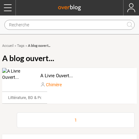
A blog ouvert...
Accueil
»
Tags
»
A blog ouvert...
A Livre Ouvert...
Chimère
Littérature, BD & Poésie
1