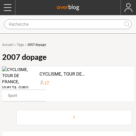
2007 dopage
Accueil
»
Tags
»
2007 dopage
CYCLISME, TOUR DE FRANCE, VUELTA, GIRO, CLASSIQUES - Le blog-souvenir du Tour de France et du cyclisme Pro Tour (Giro, Vuelta, Paris Roubaix, Liège, San Remo...)
LT
Sport
1