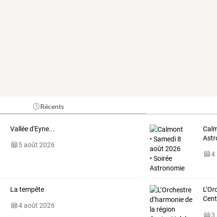
Récents
Vallée d'Eyne...
Calm
Astr
5 août 2026
4
La tempête
L’Or
Cent
4 août 2026
à
…
3