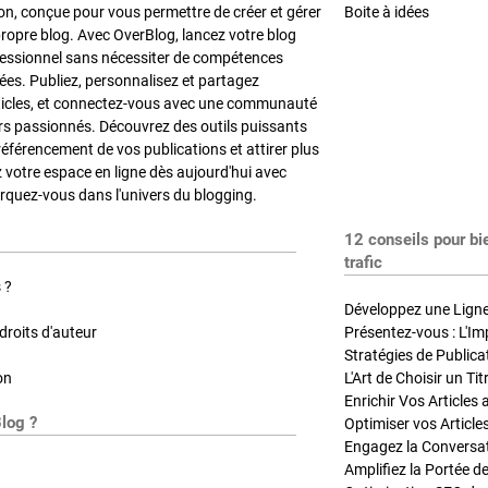
on, conçue pour vous permettre de créer et gérer
Boite à idées
propre blog. Avec OverBlog, lancez votre blog
fessionnel sans nécessiter de compétences
es. Publiez, personnalisez et partagez
ticles, et connectez-vous avec une communauté
rs passionnés. Découvrez des outils puissants
référencement de vos publications et attirer plus
z votre espace en ligne dès aujourd'hui avec
quez-vous dans l'univers du blogging.
12 conseils pour bi
trafic
 ?
Développez une Ligne 
roits d'auteur
Présentez-vous : L'Im
on
L'Art de Choisir un Ti
Blog ?
Optimiser vos Article
Engagez la Conversati
Amplifiez la Portée de