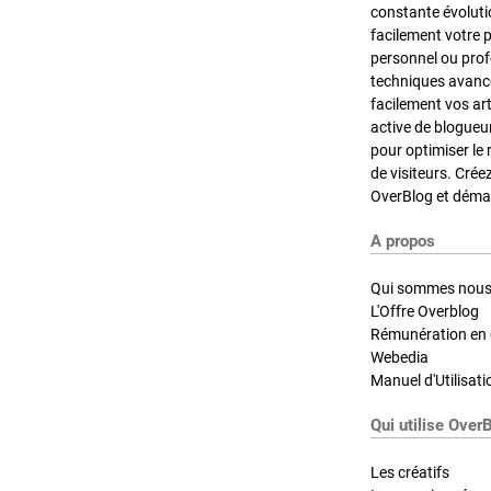
constante évoluti
facilement votre 
personnel ou pro
techniques avancé
facilement vos ar
active de blogueu
pour optimiser le 
de visiteurs. Crée
OverBlog et démar
A propos
Qui sommes nous
L'Offre Overblog
Rémunération en d
Webedia
Manuel d'Utilisati
Qui utilise Over
Les créatifs