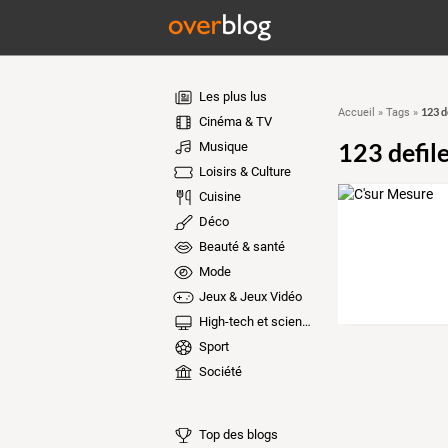
Les plus lus
123 d
Accueil
»
Tags
»
Cinéma & TV
123 defile
Musique
Loisirs & Culture
Cuisine
Déco
Beauté & santé
Mode
Jeux & Jeux Vidéo
High-tech et sciences
Sport
Société
Top des blogs