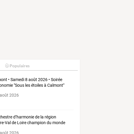
Populaires
ont • Samedi 8 août 2026 • Soirée
onomie "Sous les étoiles à Calmont"
 août 2026
chestre
d’harmonie
de
la
région
re-Val
de
Loire
champion
du
monde
 août 2026