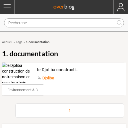
1. documentation
Accueil
»
Tags
»
1. documentation
le Djoliba construction de notre maison en ossature bois ........................ 44&amp;deg;54.104 N - 00&amp;deg;30.313 E - Altitude 122 m
Djoliba
Environnement & Bio
1