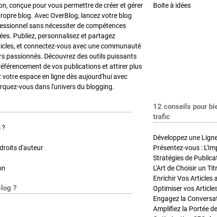
on, conçue pour vous permettre de créer et gérer
Boite à idées
propre blog. Avec OverBlog, lancez votre blog
fessionnel sans nécessiter de compétences
es. Publiez, personnalisez et partagez
ticles, et connectez-vous avec une communauté
rs passionnés. Découvrez des outils puissants
référencement de vos publications et attirer plus
z votre espace en ligne dès aujourd'hui avec
quez-vous dans l'univers du blogging.
12 conseils pour bi
trafic
 ?
Développez une Ligne 
roits d'auteur
Présentez-vous : L'Im
on
L'Art de Choisir un Ti
Blog ?
Optimiser vos Article
Engagez la Conversati
Amplifiez la Portée de