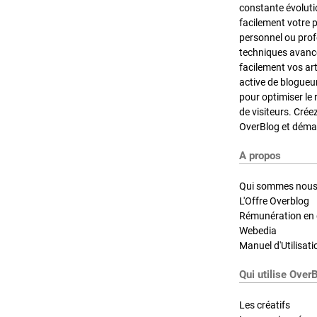
constante évoluti
facilement votre 
personnel ou pro
techniques avancé
facilement vos ar
active de blogueu
pour optimiser le 
de visiteurs. Crée
OverBlog et démar
A propos
Qui sommes nous
L'Offre Overblog
Rémunération en d
Webedia
Manuel d'Utilisati
Qui utilise Over
Les créatifs