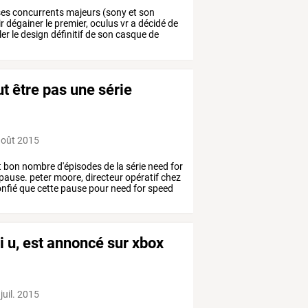
es
concurrents
majeurs
(sony
et
son
r
dégainer
le
premier,
oculus
vr
a
décidé
de
ler
le
design
définitif
de
son
casque
de
t être pas une série
août 2015
t
bon
nombre
d'épisodes
de
la
série
need
for
pause.
peter
moore,
directeur
opératif
chez
nfié
que
cette
pause
pour
need
for
speed
ii u, est annoncé sur xbox
juil. 2015