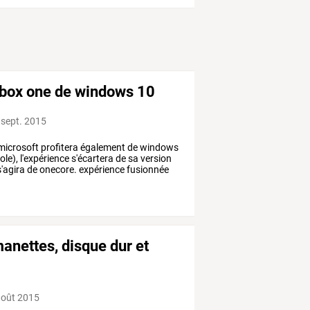
e xbox one de windows 10
 sept. 2015
microsoft
profitera
également
de
windows
ole),
l'expérience
s'écartera
de
sa
version
'agira
de
onecore.
expérience
fusionnée
anettes, disque dur et
août 2015