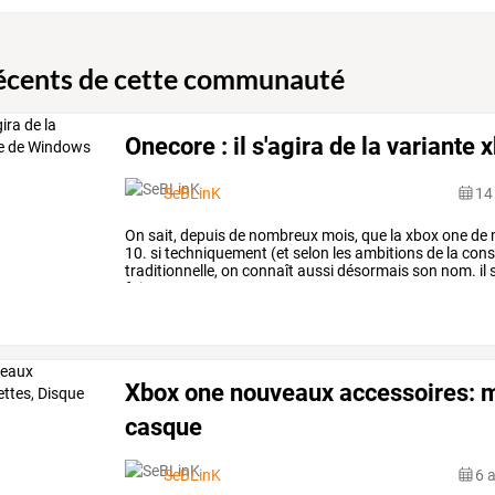
récents de cette communauté
Onecore : il s'agira de la variant
SeBLinK
14
On
sait,
depuis
de
nombreux
mois,
que
la
xbox
one
de
10.
si
techniquement
(et
selon
les
ambitions
de
la
cons
traditionnelle,
on
connaît
aussi
désormais
son
nom.
il
s
faisant,
nous
…
Xbox one nouveaux accessoires: m
casque
SeBLinK
6 