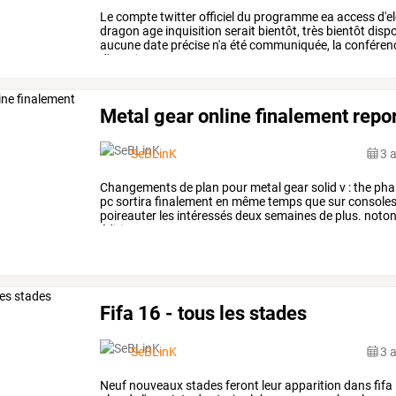
Le
compte
twitter
officiel
du
programme
ea
access
d'e
dragon
age
inquisition
serait
bientôt,
très
bientôt
dispo
aucune
date
précise
n'a
été
communiquée,
la
conféren
d'envoi
et
promouvra
…
Metal gear online finalement repo
SeBLinK
3 
Changements
de
plan
pour
metal
gear
solid
v
:
the
pha
pc
sortira
finalement
en
même
temps
que
sur
consoles
poireauter
les
intéressés
deux
semaines
de
plus.
noto
édition
pc
sur
steam
…
Fifa 16 - tous les stades
SeBLinK
3 
Neuf
nouveaux
stades
feront
leur
apparition
dans
fifa