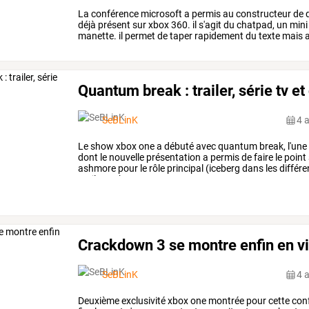
La
conférence
microsoft
a
permis
au
constructeur
de
d
déjà
présent
sur
xbox
360.
il
s'agit
du
chatpad,
un
mini
manette.
il
permet
de
taper
rapidement
du
texte
mais
a
comme
le
dvr
ou
…
Quantum break : trailer, série tv et 
SeBLinK
4 
Le
show
xbox
one
a
débuté
avec
quantum
break,
l'une
dont
le
nouvelle
présentation
a
permis
de
faire
le
point
ashmore
pour
le
rôle
principal
(iceberg
dans
les
différe
avril
sur
xbox
one
et
…
Crackdown 3 se montre enfin en v
SeBLinK
4 
Deuxième exclusivité xbox one montrée pour cette co