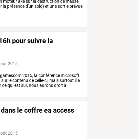
un moteur axé sur la destruction de masse,
 la présence d'un solo) et une sortie prévue
6h pour suivre la
août 2015
gamescom
2015,
la
conférence
microsoft.
s
sur
le
contenu
de
celle-ci,
mais
surtout
il
a
r
ce
qui
est
sur,
nous
aurons
droit
à
n dans le coffre ea access
août 2015