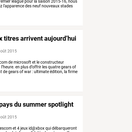
remier
league
pour
la
saison
2015-16,
nous
ez
l'apparence
des
neuf
nouveaux
stades
 titres arrivent aujourd’hui
août 2015
com
de
microsoft
et
le
constructeur
t
l’heure.
en
plus
d’offrir
les
quatre
gears
of
at
de
gears
of
war
:
ultimate
édition,
la
firme
 pays du summer spotlight
août 2015
escom
et
4
jeux
id@xbox
qui
débarqueront