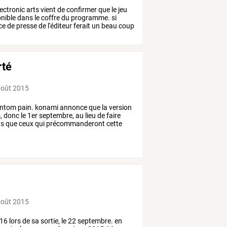
lectronic
arts
vient
de
confirmer
que
le
jeu
nible
dans
le
coffre
du
programme.
si
ce
de
presse
de
l'éditeur
ferait
un
beau
coup
rté
août 2015
ntom
pain.
konami
annonce
que
la
version
,
donc
le
1er
septembre,
au
lieu
de
faire
ns
que
ceux
qui
précommanderont
cette
août 2015
16
lors
de
sa
sortie,
le
22
septembre.
en