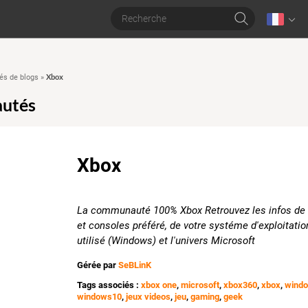
Xbox
s de blogs
»
utés
Xbox
La communauté 100% Xbox Retrouvez les infos de 
et consoles préféré, de votre systéme d'exploitatio
utilisé (Windows) et l'univers Microsoft
Gérée par
SeBLinK
Tags associés :
xbox one
,
microsoft
,
xbox360
,
xbox
,
wind
windows10
,
jeux videos
,
jeu
,
gaming
,
geek