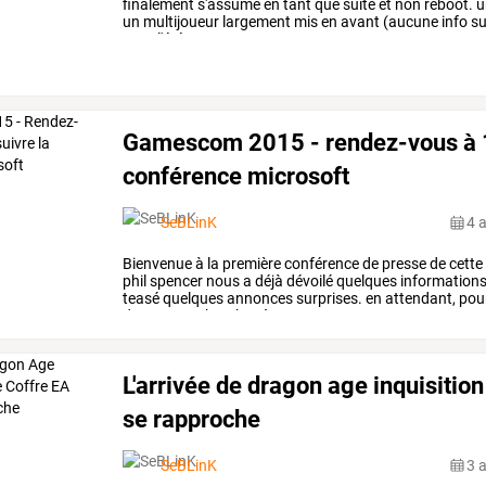
finalement s'assume en tant que suite et non reboot. 
un multijoueur largement mis en avant (aucune info sur
pour l'été 2016.
Gamescom 2015 - rendez-vous à 1
conférence microsoft
SeBLinK
4 
Bienvenue
à
la
première
conférence
de
presse
de
cette
phil
spencer
nous
a
déjà
dévoilé
quelques
information
teasé
quelques
annonces
surprises.
en
attendant,
pou
duquantum
break
et
à
…
L'arrivée de dragon age inquisitio
se rapproche
SeBLinK
3 