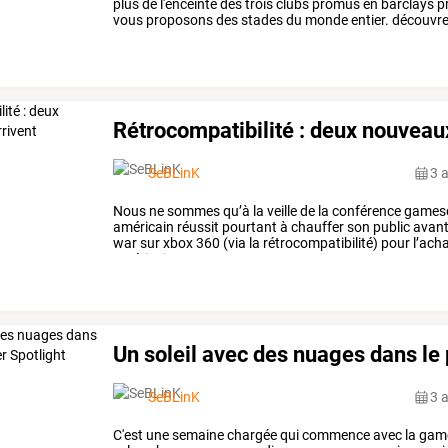
plus
de
l'enceinte
des
trois
clubs
promus
en
barclays
p
vous
proposons
des
stades
du
monde
entier.
découvr
dans
fifa
16.
vous
…
Rétrocompatibilité : deux nouveaux
SeBLinK
3 
Nous
ne
sommes
qu’à
la
veille
de
la
conférence
games
américain
réussit
pourtant
à
chauffer
son
public
avan
war
sur
xbox
360
(via
la
rétrocompatibilité)
pour
l’ach
américaine
nous
…
Un soleil avec des nuages dans le
SeBLinK
3 
C'est
une
semaine
chargée
qui
commence
avec
la
gam