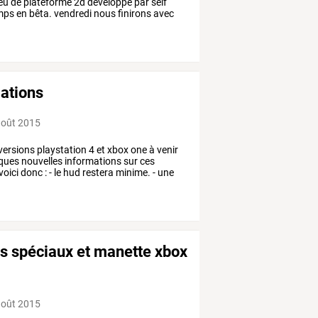
eu
de
plateforme
2d
développé
par
self
mps
en
bêta.
vendredi
nous
finirons
avec
mations
août 2015
versions
playstation
4
et
xbox
one
à
venir
ques
nouvelles
informations
sur
ces
voici
donc
:
-
le
hud
restera
minime.
-
une
lers spéciaux et manette xbox
août 2015