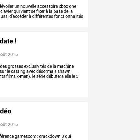
évoiler
un
nouvelle
accessoire
xbox
one
clavier
qui
vient
se
fixer
à
la
base
de
la
ussi
d'accéder
à
différentes
fonctionnalités
date !
août 2015
des
grosses
exclusivités
de
la
machine
sur
le
casting
avec
désormais
shawn
nts
films
x-men).
le
série
débutera
elle
le
5
idéo
août 2015
nférence gamescom : crackdown 3 qui