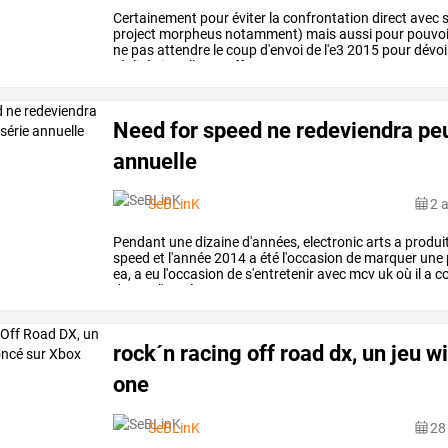
Certainement
pour
éviter
la
confrontation
direct
avec
s
project
morpheus
notamment)
mais
aussi
pour
pouvoi
ne
pas
attendre
le
coup
d'envoi
de
l'e3
2015
pour
dévoi
réalité
virtuelle.
en
effet,
…
Need for speed ne redeviendra peu
annuelle
SeBLinK
2 
Pendant
une
dizaine
d'années,
electronic
arts
a
produi
speed
et
l'année
2014
a
été
l'occasion
de
marquer
une
ea,
a
eu
l'occasion
de
s'entretenir
avec
mcv
uk
où
il
a
co
durant
l'année
…
rock´n racing off road dx, un jeu w
one
SeBLinK
28 