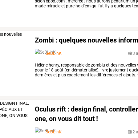
selon
xbox.com
.
mercredi,
nous
aurons
penarium
un
j
made
miracle
et
pure
hold’em
qui
fut
il
y
a
quelques
te
submerged,
un
jeu
…
Zombi : quelques nouvelles infor
SeBLinK
3 
Hélène
henry,
responsable
de
zombiu
et
des
nouvelles
pour
le
18
août
(en
dématérialisé),
livre
justement
quel
dernières
et
plus
exactement
les
différences
et
ajouts.
map
apparaîtra
«
quand
…
Oculus rift : design final, control
one, on vous dit tout !
SeBLinK
2 