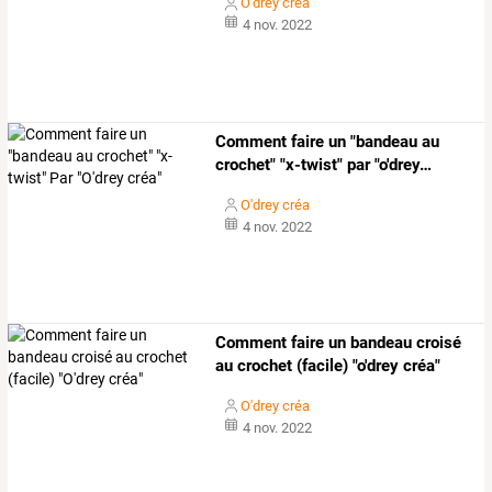
O'drey créa
4 nov. 2022
Comment
faire
un
"bandeau
au
crochet"
"x-twist"
par
"o'drey
…
O'drey créa
4 nov. 2022
Comment faire un bandeau croisé
au crochet (facile) "o'drey créa"
O'drey créa
4 nov. 2022