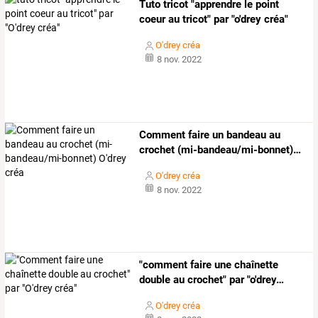
Tuto tricot "apprendre le point
coeur au tricot" par "o'drey créa"
O'drey créa
8 nov. 2022
Comment
faire
un
bandeau
au
crochet
(mi-bandeau/mi-bonnet)
…
O'drey créa
8 nov. 2022
"comment
faire
une
chaînette
double
au
crochet"
par
"o'drey
…
O'drey créa