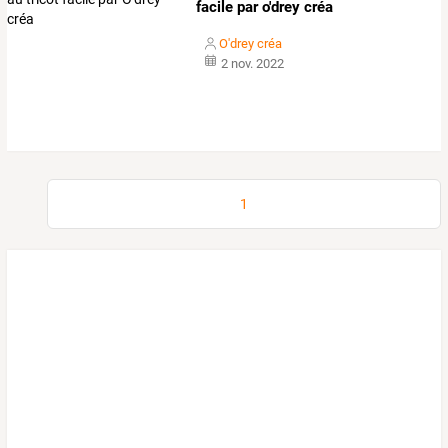
facile par o'drey créa
O'drey créa
2 nov. 2022
1