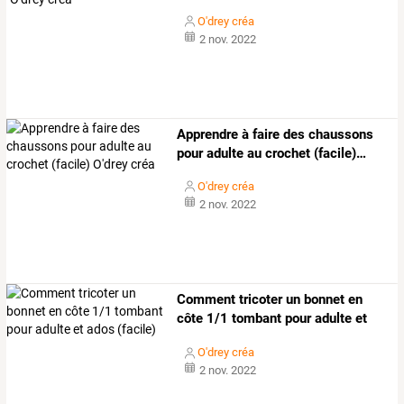
O'drey créa
2 nov. 2022
Apprendre
à
faire
des
chaussons
pour
adulte
au
crochet
(facile)
…
O'drey créa
2 nov. 2022
Comment
tricoter
un
bonnet
en
côte
1/1
tombant
pour
adulte
et
ados
…
O'drey créa
2 nov. 2022