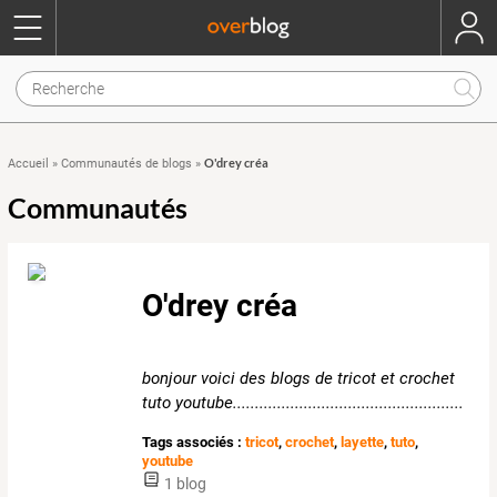
O'drey créa
Accueil
»
Communautés de blogs
»
Communautés
O'drey créa
bonjour voici des blogs de tricot et crochet
tuto youtube....................................................
Tags associés :
tricot
,
crochet
,
layette
,
tuto
,
youtube
1 blog