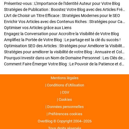
Présentez-vous : L'Importance de l'Identité Auteur pour Votre Blog
Stratégies de Publication : Boostez Votre Blog avec des Articles Fréquents et Exclusifs
L'Art de Choisir un Titre Efficace : Stratégies Modernes pour le SEO
Enrichir Vos Articles avec des Contenus Riches : Stratégies pour Captiver et Optimiser
Optimiser vos Articles grâce aux Liens
Engagez la Conversation pour Accroître la Visibilité de Votre Blog
Amplifiez la Portée de Votre Blog : Le partage est la clé du succès !
Optimisation SEO des Articles : Stratégies pour Améliorer la Visibilité de Votre Blog
Stratégies pour améliorer la visibilité de votre Blog : Annuaire et Collaborations
Pourquoi Investir dans un Nom de Domaine Personnel : Les Clés de la Réussite de Votre Blog
Comment Faire Émerger Votre Blog : Le Pouvoir de la Patience et de la Persévérance
Mentions légales
Conditions d’Utilisation
CGV
Cookies
Données personnelles
Préférences cookies
OverBlog © Copyright 2004--2026
Tous droits réservés