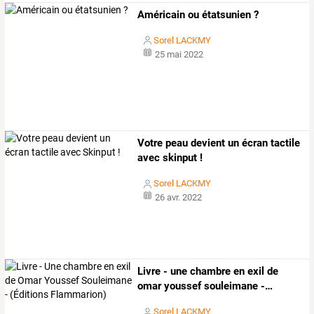
Américain ou étatsunien ?
Sorel LACKMY
25 mai 2022
Votre peau devient un écran tactile
avec skinput !
Sorel LACKMY
26 avr. 2022
Livre
-
une
chambre
en
exil
de
omar
youssef
souleimane
-
…
Sorel LACKMY