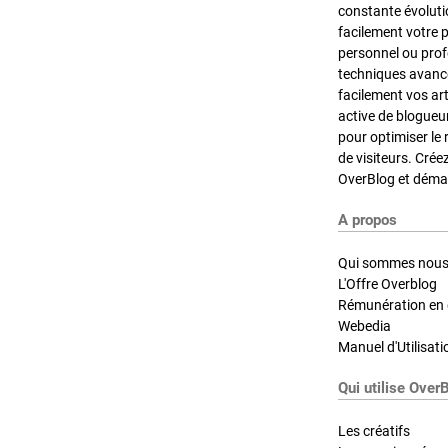
constante évoluti
facilement votre 
personnel ou pro
techniques avancé
facilement vos ar
active de blogueu
pour optimiser le 
de visiteurs. Crée
OverBlog et démar
A propos
Qui sommes nous
L'Offre Overblog
Rémunération en d
Webedia
Manuel d'Utilisati
Qui utilise Over
Les créatifs