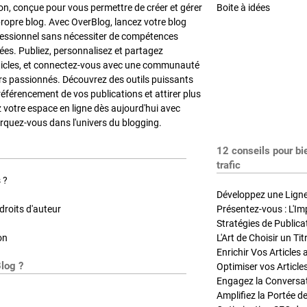
on, conçue pour vous permettre de créer et gérer
Boite à idées
propre blog. Avec OverBlog, lancez votre blog
fessionnel sans nécessiter de compétences
es. Publiez, personnalisez et partagez
ticles, et connectez-vous avec une communauté
rs passionnés. Découvrez des outils puissants
référencement de vos publications et attirer plus
z votre espace en ligne dès aujourd'hui avec
quez-vous dans l'univers du blogging.
12 conseils pour bi
trafic
 ?
Développez une Ligne 
roits d'auteur
Présentez-vous : L'Im
on
L'Art de Choisir un Ti
Blog ?
Optimiser vos Article
Engagez la Conversati
Amplifiez la Portée de