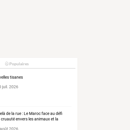
Populaires
elles tisanes
 juil. 2026
elà
de
la
rue
:
Le
Maroc
face
au
défi
a
cruauté
envers
les
animaux
et
la
ion
…
 août 2026