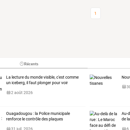
1
Récents
La lecture du monde visible, c'est comme
Nouv
un iceberg, il faut plonger pour voir
30
l'invisible.
2 août 2026
Ouagadougou
:
la
Police
municipale
Au-d
renforce
le
contrôle
des
plaques
de
l
d’immatriculation
…
gest
31 juil. 2026
6