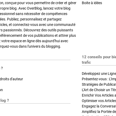
on, conçue pour vous permettre de créer et gérer
Boite à idées
propre blog. Avec OverBlog, lancez votre blog
fessionnel sans nécessiter de compétences
es. Publiez, personnalisez et partagez
ticles, et connectez-vous avec une communauté
rs passionnés. Découvrez des outils puissants
référencement de vos publications et attirer plus
z votre espace en ligne dès aujourd'hui avec
quez-vous dans l'univers du blogging.
12 conseils pour bi
trafic
 ?
Développez une Ligne 
roits d'auteur
Présentez-vous : L'Im
on
L'Art de Choisir un Ti
Blog ?
Optimiser vos Article
Engagez la Conversati
Amplifiez la Portée de