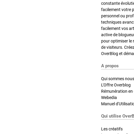
constante évoluti
facilement votre 
personnel ou pro
techniques avancé
facilement vos ar
active de blogueu
pour optimiser le 
de visiteurs. Crée
OverBlog et démar
A propos
Qui sommes nous
L'Offre Overblog
Rémunération en d
Webedia
Manuel d'Utilisati
Qui utilise Over
Les créatifs