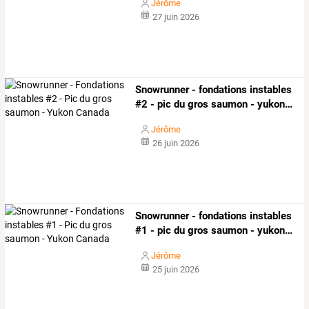
Jérôme
27 juin 2026
Snowrunner
-
fondations
instables
#2
-
pic
du
gros
saumon
-
yukon
…
Jérôme
26 juin 2026
Snowrunner
-
fondations
instables
#1
-
pic
du
gros
saumon
-
yukon
…
Jérôme
25 juin 2026