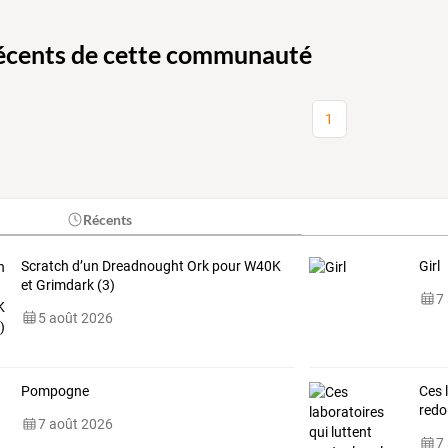
récents de cette communauté
1
Récents
Scratch d’un Dreadnought Ork pour W40K
Girl
et Grimdark (3)
7
5 août 2026
Pompogne
Ces 
redo
7 août 2026
7