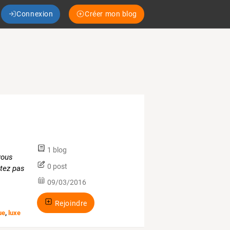
Connexion
Créer mon blog
1 blog
vous
0 post
tez pas
09/03/2016
Rejoindre
ue
,
luxe