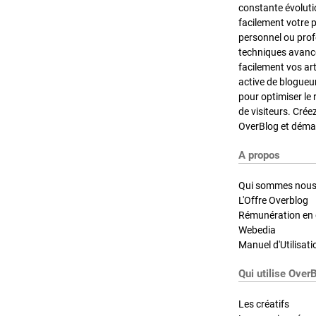
constante évoluti
facilement votre 
personnel ou pro
techniques avancé
facilement vos ar
active de blogueu
pour optimiser le 
de visiteurs. Crée
OverBlog et démar
A propos
Qui sommes nous
L'Offre Overblog
Rémunération en d
Webedia
Manuel d'Utilisati
Qui utilise Over
Les créatifs