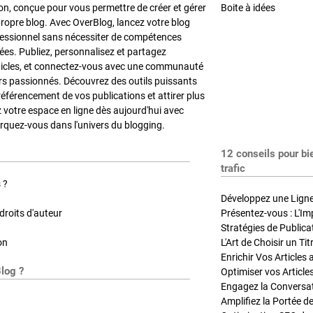
on, conçue pour vous permettre de créer et gérer
Boite à idées
propre blog. Avec OverBlog, lancez votre blog
fessionnel sans nécessiter de compétences
es. Publiez, personnalisez et partagez
ticles, et connectez-vous avec une communauté
rs passionnés. Découvrez des outils puissants
référencement de vos publications et attirer plus
z votre espace en ligne dès aujourd'hui avec
quez-vous dans l'univers du blogging.
12 conseils pour bi
trafic
 ?
Développez une Ligne 
roits d'auteur
Présentez-vous : L'Im
on
L'Art de Choisir un Ti
Blog ?
Optimiser vos Article
Engagez la Conversati
Amplifiez la Portée de