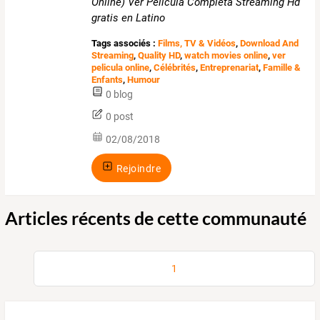
Online) Ver Pelicula Completa Streaming Hd
gratis en Latino
Tags associés :
Films, TV & Vidéos
,
Download And
Streaming
,
Quality HD
,
watch movies online
,
ver
pelicula online
,
Célébrités
,
Entreprenariat
,
Famille &
Enfants
,
Humour
0 blog
0 post
02/08/2018
Rejoindre
Articles récents de cette communauté
1