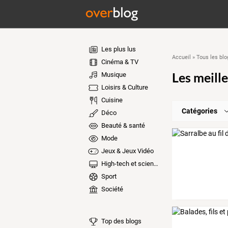
Les plus lus
Accueil
»
Tous les blo
Cinéma & TV
Les meille
Musique
Loisirs & Culture
Cuisine
Catégories
Déco
Beauté & santé
Mode
Jeux & Jeux Vidéo
High-tech et sciences
Sport
Société
Top des blogs