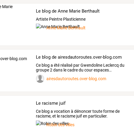
Le blog de Anne Marie Berthault
Artiste Peintre Plasticienne
Anne Marie Berthault
Le blog de airesdautoroutes.over-blog.com
Ce
blog
a
été
réalisé
par
Gwendoline
Leclercq
du
groupe
2
dans
le
cadre
du
cour
espaces
…
airesdautoroutes.over-blog.com
Le racisme juif
Ce blog a vocation à dénoncer toute forme de
racisme, et le racisme juif en particulier.
Robin des villes