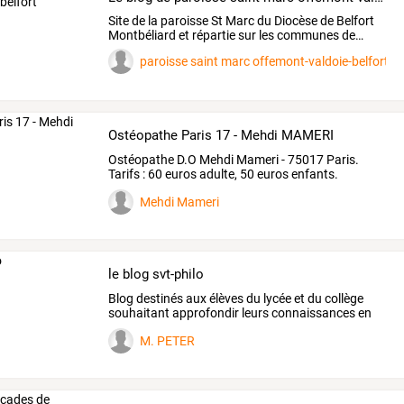
Site
de
la
paroisse
St
Marc
du
Diocèse
de
Belfort
Montbéliard
et
répartie
sur
les
communes
de
…
paroisse saint marc offemont-valdoie-belfort
Ostéopathe Paris 17 - Mehdi MAMERI
Ostéopathe
D.O
Mehdi
Mameri
-
75017
Paris.
Tarifs
:
60
euros
adulte,
50
euros
enfants.
Contact
:
06
79
…
Mehdi Mameri
le blog svt-philo
Blog destinés aux élèves du lycée et du collège
souhaitant approfondir leurs connaissances en
svt
M. PETER