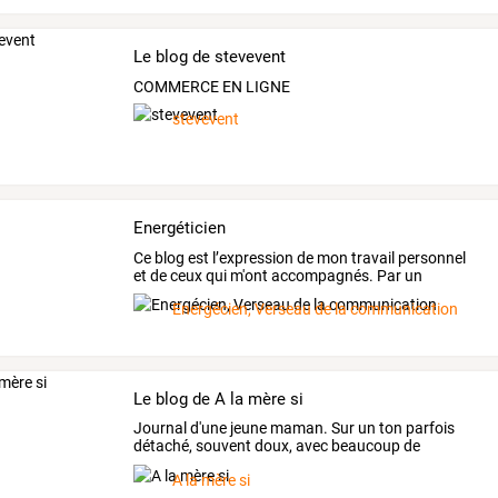
Le blog de stevevent
COMMERCE EN LIGNE
stevevent
Energéticien
Ce
blog
est
l’expression
de
mon
travail
personnel
et
de
ceux
qui
m'ont
accompagnés.
Par
un
travail
…
Energécien, Verseau de la communication
Le blog de A la mère si
Journal
d'une
jeune
maman.
Sur
un
ton
parfois
détaché,
souvent
doux,
avec
beaucoup
de
dérision.
…
A la mère si