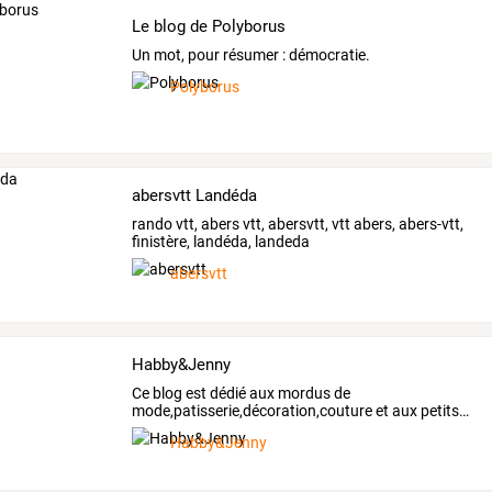
Le blog de Polyborus
Un mot, pour résumer : démocratie.
Polyborus
abersvtt Landéda
rando vtt, abers vtt, abersvtt, vtt abers, abers-vtt,
finistère, landéda, landeda
abersvtt
Habby&Jenny
Ce
blog
est
dédié
aux
mordus
de
mode,patisserie,décoration,couture
et
aux
petits
…
Habby&Jenny