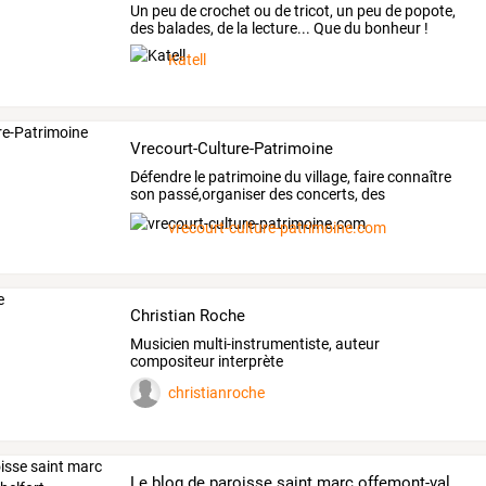
Un peu de crochet ou de tricot, un peu de popote,
des balades, de la lecture... Que du bonheur !
Katell
Vrecourt-Culture-Patrimoine
Défendre le patrimoine du village, faire connaître
son passé,organiser des concerts, des
expositions à thème
vrecourt-culture-patrimoine.com
Christian Roche
Musicien multi-instrumentiste, auteur
compositeur interprète
christianroche
Le blog de paroisse saint marc offemont-valdoie-belfort