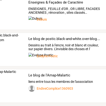
Enseignes & Façades de Caractère
ENSEIGNES
,
FEUILLE
d'OR
,
OR
LIBRE,
FACADES
ANCIENNES
,
rénovation
,
sites
classés
…
Dubuis
Le blog de postic.black-and-white.over-blog.com
Dessins
au
trait
à
l'encre,
noir
et
blanc
et
couleur,
sur
papier
divers.
L'invisible
des
choses
et
l'
intériorité
…
Evelyne Postic
Le blog de l'Amap-Malartic
liens entre tous les membres de l'association
EndiveComplice1360903