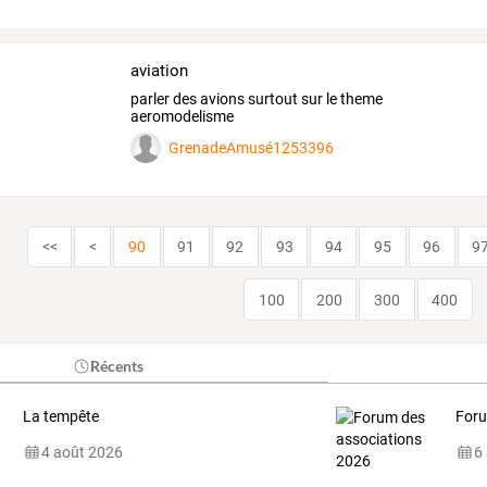
aviation
parler des avions surtout sur le theme
aeromodelisme
GrenadeAmusé1253396
<<
<
90
91
92
93
94
95
96
9
100
200
300
400
Récents
La tempête
Foru
4 août 2026
6