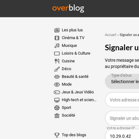
Les plus lus
Signaler un 
Accueil
»
Cinéma & TV
Signaler 
Musique
Loisirs & Culture
Votre message ser
Cuisine
au propriétaire du
Déco
Beauté & santé
Mode
Jeux & Jeux Vidéo
High-tech et sciences
Sport
Société
Top des blogs