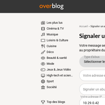
Les plus lus
Signaler un 
Accueil
»
Cinéma & TV
Signaler 
Musique
Loisirs & Culture
Votre message ser
Cuisine
au propriétaire du
Déco
Beauté & santé
Mode
Jeux & Jeux Vidéo
High-tech et sciences
Sport
Société
Top des blogs