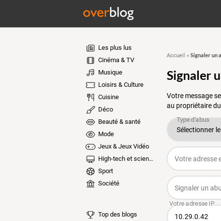
Les plus lus
Signaler un 
Accueil
»
Cinéma & TV
Signaler 
Musique
Loisirs & Culture
Votre message ser
Cuisine
au propriétaire du
Déco
Beauté & santé
Mode
Jeux & Jeux Vidéo
High-tech et sciences
Sport
Société
Top des blogs