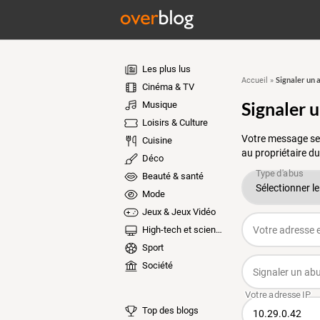
Les plus lus
Signaler un 
Accueil
»
Cinéma & TV
Signaler 
Musique
Loisirs & Culture
Votre message ser
Cuisine
au propriétaire du
Déco
Beauté & santé
Mode
Jeux & Jeux Vidéo
High-tech et sciences
Sport
Société
Top des blogs