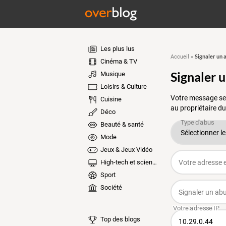
Les plus lus
Signaler un 
Accueil
»
Cinéma & TV
Signaler 
Musique
Loisirs & Culture
Votre message ser
Cuisine
au propriétaire du
Déco
Beauté & santé
Mode
Jeux & Jeux Vidéo
High-tech et sciences
Sport
Société
Top des blogs