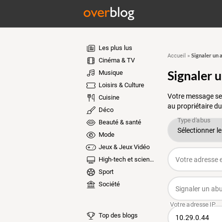
Les plus lus
Signaler un 
Accueil
»
Cinéma & TV
Signaler 
Musique
Loisirs & Culture
Votre message ser
Cuisine
au propriétaire du
Déco
Beauté & santé
Mode
Jeux & Jeux Vidéo
High-tech et sciences
Sport
Société
Top des blogs