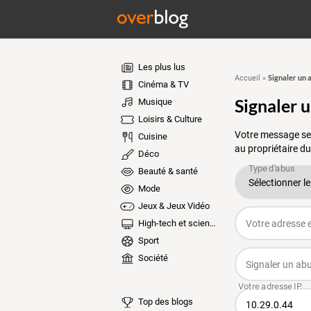
Les plus lus
Signaler un 
Accueil
»
Cinéma & TV
Signaler 
Musique
Loisirs & Culture
Votre message ser
Cuisine
au propriétaire du
Déco
Beauté & santé
Mode
Jeux & Jeux Vidéo
High-tech et sciences
Sport
Société
Top des blogs