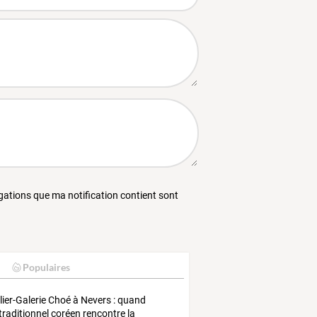
égations que ma notification contient sont
Populaires
lier-Galerie
Choé
à
Nevers
:
quand
traditionnel
coréen
rencontre
la