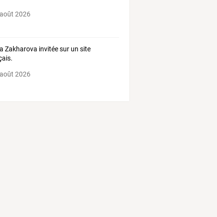
ceur
de
…
 août 2026
a Zakharova invitée sur un site
çais.
 août 2026