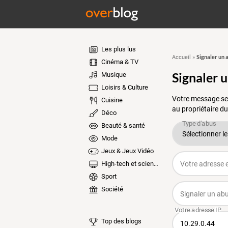
Les plus lus
Signaler un 
Accueil
»
Cinéma & TV
Signaler 
Musique
Loisirs & Culture
Votre message ser
Cuisine
au propriétaire du
Déco
Beauté & santé
Mode
Jeux & Jeux Vidéo
High-tech et sciences
Sport
Société
Top des blogs