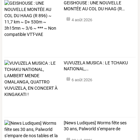
GEISHOUSE
:
UNE
NOUVELLE
MONTÉE
AU
COL
DU
HAAG
(R
…
4 août 2026
VUVUZELA
MUSICA
:
LE
TCHAKU
NATIONAL,
…
6 août 2026
[News
Ludiques]
Worms
fête
ses
30
ans,
Palworld
s’empare
de
nos
…