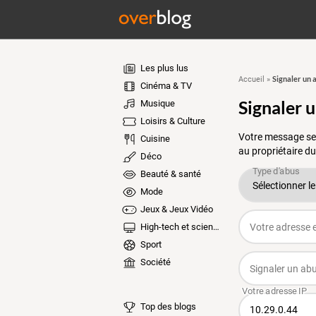
Les plus lus
Signaler un 
Accueil
»
Cinéma & TV
Signaler 
Musique
Loisirs & Culture
Votre message ser
Cuisine
au propriétaire du
Déco
Beauté & santé
Mode
Jeux & Jeux Vidéo
High-tech et sciences
Sport
Société
Top des blogs