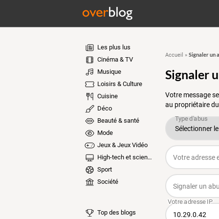
Les plus lus
Signaler un 
Accueil
»
Cinéma & TV
Signaler 
Musique
Loisirs & Culture
Votre message ser
Cuisine
au propriétaire du
Déco
Beauté & santé
Mode
Jeux & Jeux Vidéo
High-tech et sciences
Sport
Société
Top des blogs