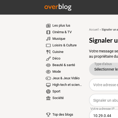
Les plus lus
Signaler un 
Accueil
»
Cinéma & TV
Signaler 
Musique
Loisirs & Culture
Votre message ser
Cuisine
au propriétaire du
Déco
Beauté & santé
Mode
Jeux & Jeux Vidéo
High-tech et sciences
Sport
Société
Top des blogs