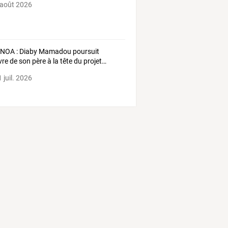
 août 2026
GNOA
:
Diaby
Mamadou
poursuit
vre
de
son
père
à
la
tête
du
projet
…
 juil. 2026