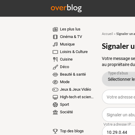
Les plus lus
Signaler un 
Accueil
»
Cinéma & TV
Signaler 
Musique
Loisirs & Culture
Votre message ser
Cuisine
au propriétaire du
Déco
Beauté & santé
Mode
Jeux & Jeux Vidéo
High-tech et sciences
Sport
Société
Top des blogs