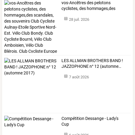
vos-Ancêtres
des
pelotons
cyclistes,
des
hommages,des
scandales,
des
…
28 juil. 2026
LES
ALLMAN
BROTHERS
BAND
!
JAZZOPHONE
n°
12
(automne
…
7 août 2026
Compétition Dessange - Lady's
Cup