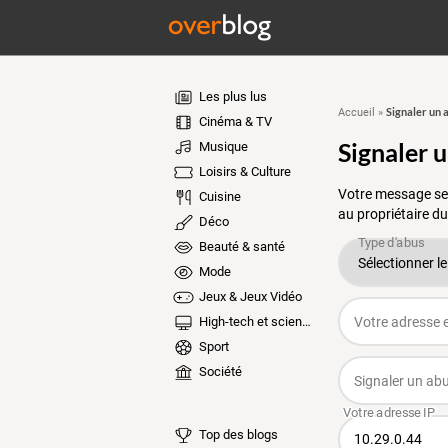
Les plus lus
Signaler un 
Accueil
»
Cinéma & TV
Signaler 
Musique
Loisirs & Culture
Votre message ser
Cuisine
au propriétaire du
Déco
Beauté & santé
Mode
Jeux & Jeux Vidéo
High-tech et sciences
Sport
Société
Top des blogs