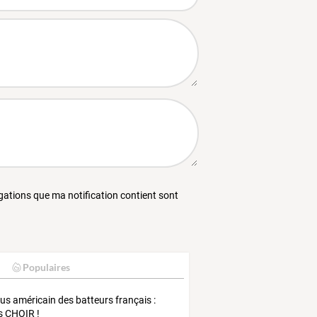
égations que ma notification contient sont
Populaires
lus américain des batteurs français :
es CHOIR !