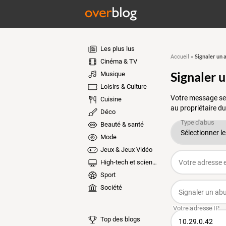
Les plus lus
Signaler un 
Accueil
»
Cinéma & TV
Signaler 
Musique
Loisirs & Culture
Votre message ser
Cuisine
au propriétaire du
Déco
Beauté & santé
Mode
Jeux & Jeux Vidéo
High-tech et sciences
Sport
Société
Top des blogs