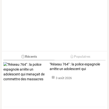
Récents
Populaires
"Réseau
764"
:
la
police
espagnole
arrête
un
adolescent
qui
menaçait
…
3 août 2026