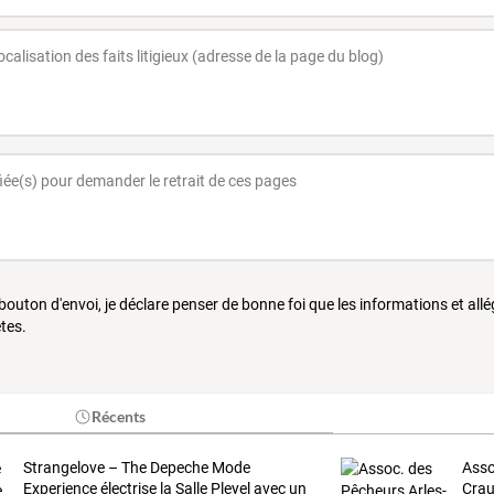
 bouton d'envoi, je déclare penser de bonne foi que les informations et all
tes.
Récents
Strangelove
–
The
Depeche
Mode
Asso
Experience
électrise
la
Salle
Pleyel
avec
un
Cra