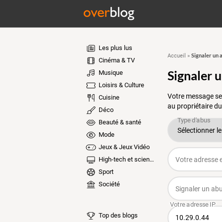
Les plus lus
Signaler un 
Accueil
»
Cinéma & TV
Signaler 
Musique
Loisirs & Culture
Votre message ser
Cuisine
au propriétaire du
Déco
Beauté & santé
Mode
Jeux & Jeux Vidéo
High-tech et sciences
Sport
Société
Top des blogs