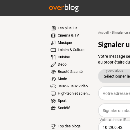
Les plus lus
Signaler un 
Accueil
»
Cinéma & TV
Signaler 
Musique
Loisirs & Culture
Votre message ser
Cuisine
au propriétaire du
Déco
Beauté & santé
Mode
Jeux & Jeux Vidéo
High-tech et sciences
Sport
Société
Top des blogs