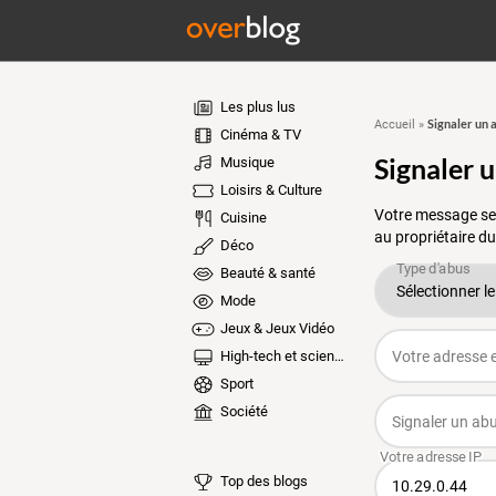
Les plus lus
Signaler un 
Accueil
»
Cinéma & TV
Signaler 
Musique
Loisirs & Culture
Votre message ser
Cuisine
au propriétaire du
Déco
Beauté & santé
Mode
Jeux & Jeux Vidéo
High-tech et sciences
Sport
Société
Top des blogs