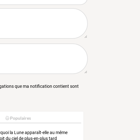
égations que ma notification contient sont
Populaires
quoi
la
Lune
apparaît-elle
au
même
oit
du
ciel
de
plus-en-plus
tard