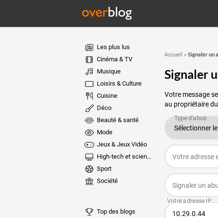
Les plus lus
Signaler un 
Accueil
»
Cinéma & TV
Signaler 
Musique
Loisirs & Culture
Votre message ser
Cuisine
au propriétaire du
Déco
Beauté & santé
Mode
Jeux & Jeux Vidéo
High-tech et sciences
Sport
Société
Top des blogs