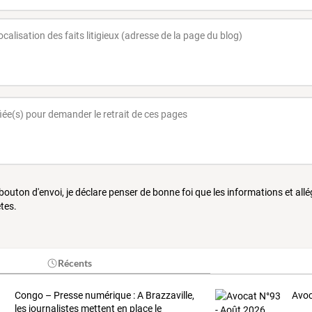
 bouton d'envoi, je déclare penser de bonne foi que les informations et all
tes.
Récents
Congo
–
Presse
numérique
:
A
Brazzaville,
Avoc
les
journalistes
mettent
en
place
le