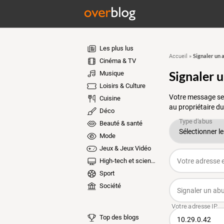
Les plus lus
Signaler un 
Accueil
»
Cinéma & TV
Signaler 
Musique
Loisirs & Culture
Votre message ser
Cuisine
au propriétaire du
Déco
Beauté & santé
Mode
Jeux & Jeux Vidéo
High-tech et sciences
Sport
Société
Top des blogs