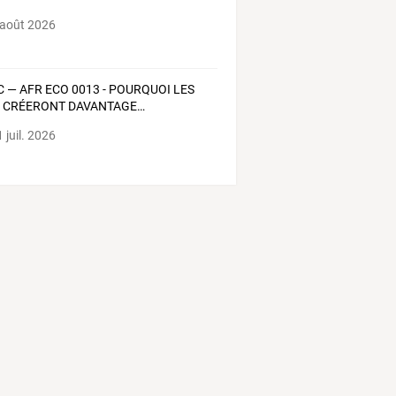
 août 2026
C
—
AFR
ECO
0013
-
POURQUOI
LES
E
CRÉERONT
DAVANTAGE
…
 juil. 2026