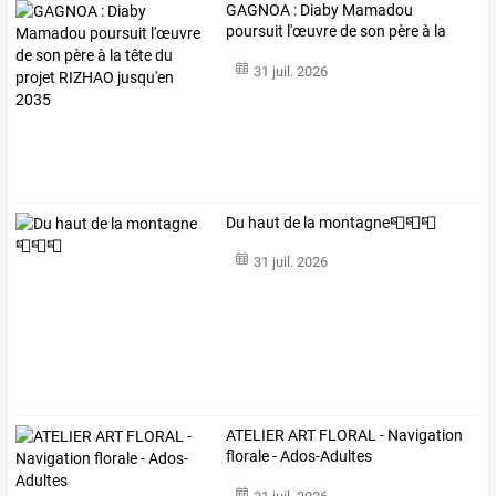
GAGNOA
:
Diaby
Mamadou
poursuit
l'œuvre
de
son
père
à
la
tête
du
…
31 juil. 2026
Du haut de la montagne📮📮📮
31 juil. 2026
ATELIER ART FLORAL - Navigation
florale - Ados-Adultes