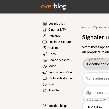
Les plus lus
Signaler un 
Accueil
»
Cinéma & TV
Signaler 
Musique
Loisirs & Culture
Votre message ser
Cuisine
au propriétaire du
Déco
Beauté & santé
Mode
Jeux & Jeux Vidéo
High-tech et sciences
Sport
Société
Top des blogs