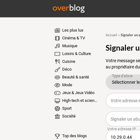
Les plus lus
Signaler un 
Accueil
»
Cinéma & TV
Signaler 
Musique
Loisirs & Culture
Votre message ser
Cuisine
au propriétaire du
Déco
Beauté & santé
Mode
Jeux & Jeux Vidéo
High-tech et sciences
Sport
Société
Top des blogs