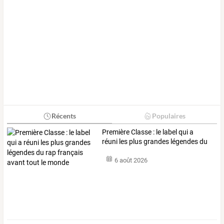
Récents
Populaires
Première
Classe
:
le
label
qui
a
réuni
les
plus
grandes
légendes
du
rap
…
6 août 2026