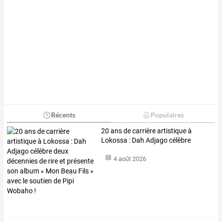
Récents
Populaires
20
ans
de
carrière
artistique
à
Lokossa
:
Dah
Adjago
célèbre
deux
…
4 août 2026