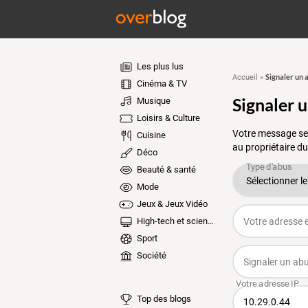
Les plus lus
Signaler un 
Accueil
»
Cinéma & TV
Signaler 
Musique
Loisirs & Culture
Votre message ser
Cuisine
au propriétaire du
Déco
Beauté & santé
Mode
Jeux & Jeux Vidéo
High-tech et sciences
Sport
Société
Top des blogs