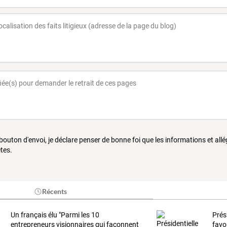
 bouton d'envoi, je déclare penser de bonne foi que les informations et all
tes.
Récents
Un
français
élu
"Parmi
les
10
Prés
entrepreneurs
visionnaires
qui
façonnent
favo