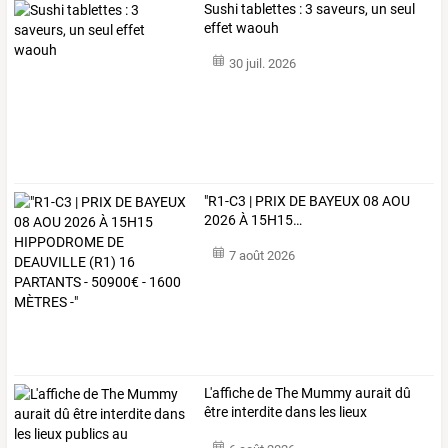
Sushi tablettes : 3 saveurs, un seul
effet waouh
30 juil. 2026
"R1-C3
|
PRIX
DE
BAYEUX
08
AOU
2026
À
15H15
…
7 août 2026
L'affiche
de
The
Mummy
aurait
dû
être
interdite
dans
les
lieux
publics
…