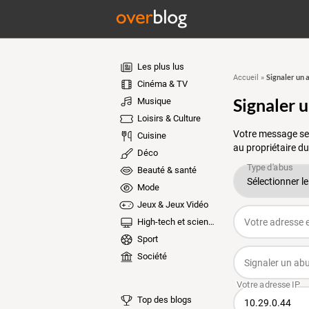
Les plus lus
Signaler un 
Accueil
»
Cinéma & TV
Signaler 
Musique
Loisirs & Culture
Votre message ser
Cuisine
au propriétaire du
Déco
Beauté & santé
Mode
Jeux & Jeux Vidéo
High-tech et sciences
Sport
Société
Top des blogs