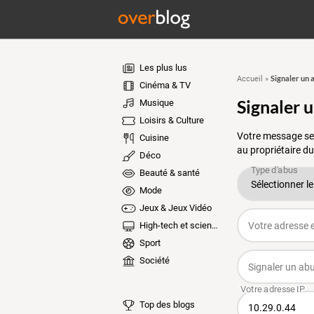
Les plus lus
Signaler un 
Accueil
»
Cinéma & TV
Signaler 
Musique
Loisirs & Culture
Votre message ser
Cuisine
au propriétaire du
Déco
Beauté & santé
Mode
Jeux & Jeux Vidéo
High-tech et sciences
Sport
Société
Top des blogs