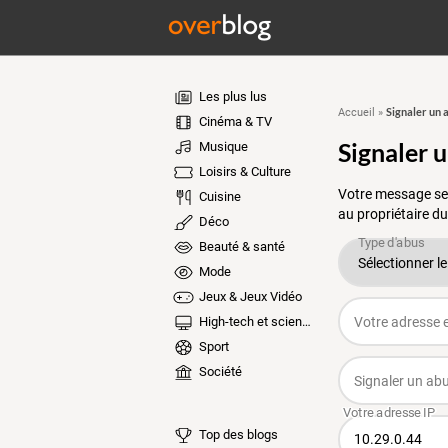
Les plus lus
Signaler un 
Accueil
»
Cinéma & TV
Signaler 
Musique
Loisirs & Culture
Votre message ser
Cuisine
au propriétaire du
Déco
Beauté & santé
Mode
Jeux & Jeux Vidéo
High-tech et sciences
Sport
Société
Top des blogs